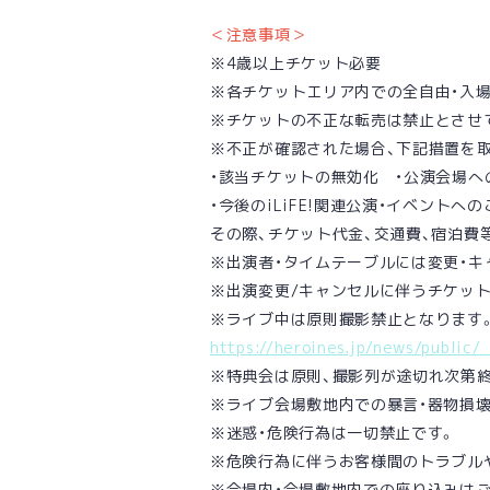
＜注意事項＞
※4歳以上チケット必要
※各チケットエリア内での全自由・入
※チケットの不正な転売は禁止とさせ
※不正が確認された場合、下記措置を
・該当チケットの無効化 ・公演会場へ
・今後のiLiFE!関連公演・イベントへ
その際、チケット代金、交通費、宿泊費
※出演者・タイムテーブルには変更・キ
※出演変更/キャンセルに伴うチケッ
※ライブ中は原則撮影禁止となります。
https://heroines.jp/news/public
※特典会は原則、撮影列が途切れ次第
※ライブ会場敷地内での暴言・器物損壊
※迷惑・危険行為は一切禁止です。
※危険行為に伴うお客様間のトラブル
※会場内・会場敷地内での座り込みは