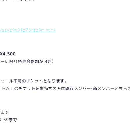
/_/azyz9n91z76ntz9m.html
4,500
バーに限り特典会参加が可能）
。
リセール不可のチケットとなります。
ット以上のチケットをお持ちの方は既存メンバー・新メンバーどちら
9
まで
3:59まで