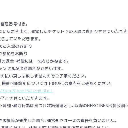
場整理番号付き。
ていただきます。発覚したチケットでの入場はお断りさせていただき
取らせていただきます。
のご入場のお断り
のご参加をお断り
等の返金・補償には一切応じかねます。
ャンセルが出る場合がございます。
トの払い戻しは致しませんのでご了承ください。
撮影可能箇所については下記URLの案内をご確認ください。
/_/3pqu3jhqel5onzqd.html
終了とさせていただきます。
・脅迫・暴力行為は見つけ次第退場とし、以降のHEROINES出演公
や破損等が発生した場合、運営側では一切の責任を負いません。
ご遠慮ください。休憩の際は近隣の飲食店等を活用ください。