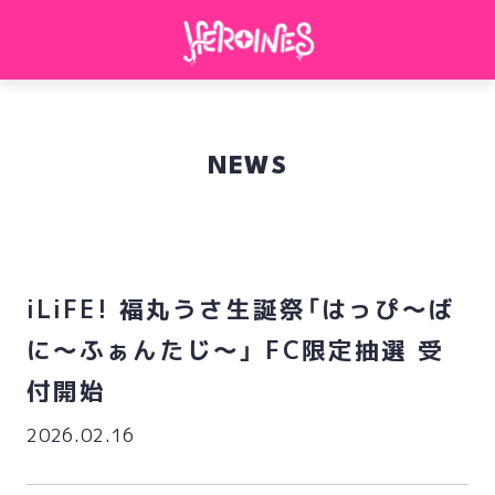
NEWS
iLiFE! 福丸うさ生誕祭「はっぴ～ば
に～ふぁんたじ～」 FC限定抽選 受
付開始
2026.02.16