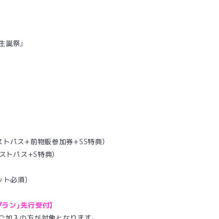
生誕祭』
ァストパス+前物販参加券+SS特典）
ァストパス+S特典）
ット必須）
プラン」先行受付】
にご加入の方が対象となります。